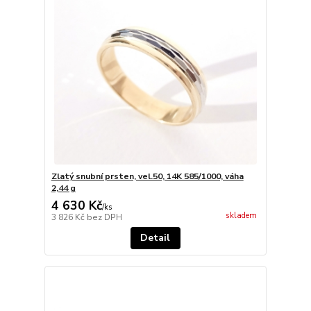
Zlatý snubní prsten, vel.50, 14K 585/1000, váha
2,44 g
4 630 Kč
/
ks
skladem
3 826 Kč
bez DPH
Detail