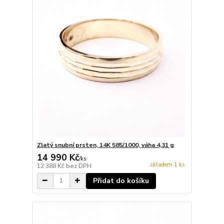
Zlatý snubní prsten, 14K 585/1000, váha 4,31 g
14 990 Kč
/
ks
skladem 1 ks
12 388 Kč
bez DPH
Přidat do košíku