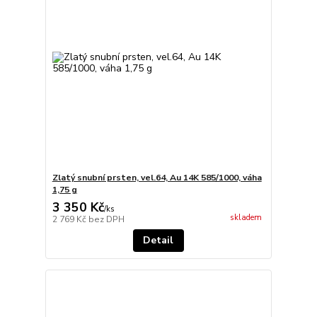
Zlatý snubní prsten, vel.64, Au 14K 585/1000, váha
1,75 g
3 350 Kč
/
ks
skladem
2 769 Kč
bez DPH
Detail