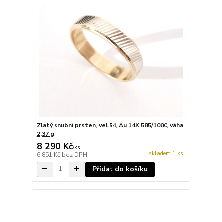
Zlatý snubní prsten, vel.54, Au 14K 585/1000, váha
2,37 g
8 290 Kč
/
ks
skladem 1 ks
6 851 Kč
bez DPH
Přidat do košíku