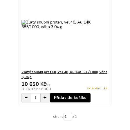
Zlatý snubní prsten, vel.48, Au 14K 585/1000, váha
3,04 g
10 650 Kč
/
ks
skladem 1 ks
8 802 Kč
bez DPH
Přidat do košíku
strana
z 1