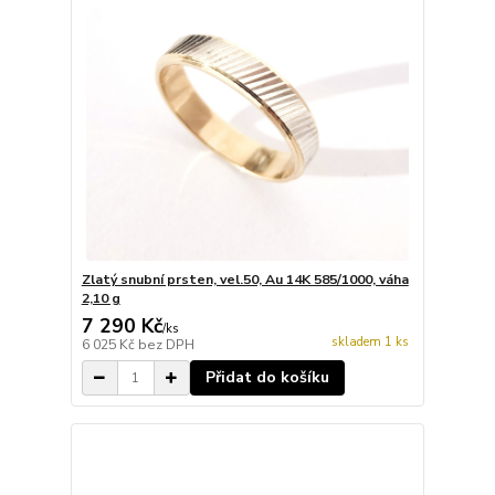
Zlatý snubní prsten, vel.50, Au 14K 585/1000, váha
2,10 g
7 290 Kč
/
ks
skladem 1 ks
6 025 Kč
bez DPH
Přidat do košíku