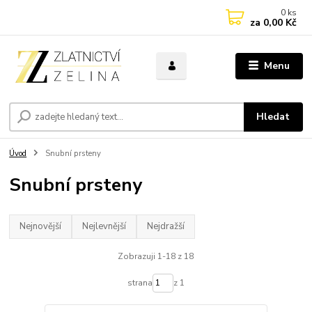
0
ks
za
0,00 Kč
Menu
Hledat
Úvod
Snubní prsteny
Snubní prsteny
Nejnovější
Nejlevnější
Nejdražší
Zobrazuji 1-18 z 18
strana
z 1