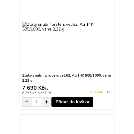
Zlatý snubní prsten, vel.62, Au 14K 585/1000, váha
2,22 g
7 690 Kč
/
ks
skladem 1 ks
6 355 Kč
bez DPH
Přidat do košíku