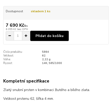
Dostupnost
skladem 1 ks
7 690 Kč
/
ks
6 355 Kč
bez DPH
Přidat do košíku
Číslo produktu:
5864
Velikost:
62
Váha:
2,22 g
Ryzost:
14K, 585/1000
Kompletní specifikace
Zlatý snubní prsten v kombinaci žlutého a bílého zlata.
Velikost prstenu 62, šířka 4 mm.