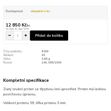
Dostupnost
skladem 1 ks
12 850 Kč
/
ks
10 620 Kč
bez DPH
Přidat do košíku
Číslo produktu:
8289
Velikost:
59
Váha:
3,66 g
Ryzost:
14K, 585/1000
Kompletní specifikace
Zlatý snubní prsten se třpytivou linií uprostřed. Prsten má lesklou
povrchovou úpravou.
Velikost prstenu 59, šířka prstenu 5 mm.