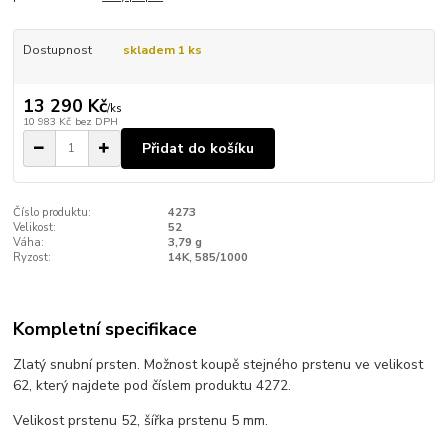
Dostupnost
skladem 1 ks
13 290 Kč
/
ks
10 983 Kč
bez DPH
Přidat do košíku
Číslo produktu:
4273
Velikost:
52
Váha:
3,79 g
Ryzost:
14K, 585/1000
Kompletní specifikace
Zlatý snubní prsten. Možnost koupě stejného prstenu ve velikost
62, který najdete pod číslem produktu 4272.
Velikost prstenu 52, šířka prstenu 5 mm.