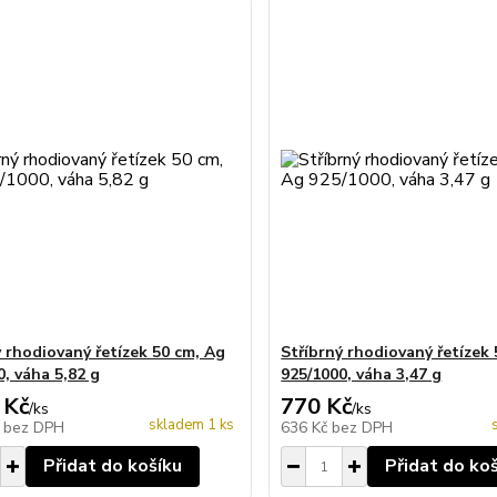
ý rhodiovaný řetízek 50 cm, Ag
Stříbrný rhodiovaný řetízek
0, váha 5,82 g
925/1000, váha 3,47 g
 Kč
770 Kč
/
ks
/
ks
skladem 1 ks
č
bez DPH
636 Kč
bez DPH
Přidat do košíku
Přidat do ko