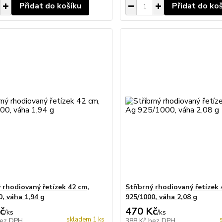
Přidat do košíku
Přidat do ko
ý rhodiovaný řetízek 42 cm,
Stříbrný rhodiovaný řetízek
0, váha 1,94 g
925/1000, váha 2,08 g
č
470 Kč
/
ks
/
ks
skladem 1 ks
ez DPH
388 Kč
bez DPH