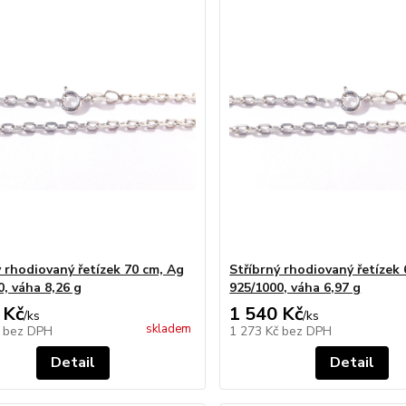
ý rhodiovaný řetízek 70 cm, Ag
Stříbrný rhodiovaný řetízek
0, váha 8,26 g
925/1000, váha 6,97 g
 Kč
1 540 Kč
/
ks
/
ks
skladem
č
bez DPH
1 273 Kč
bez DPH
Detail
Detail