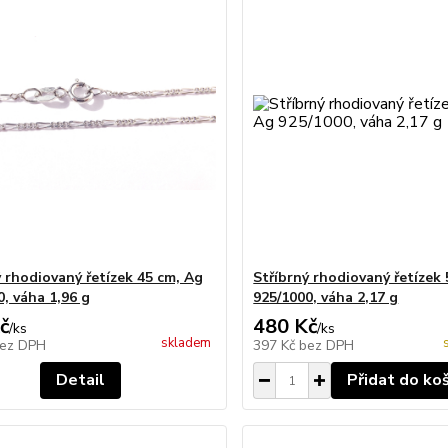
ý rhodiovaný řetízek 45 cm, Ag
Stříbrný rhodiovaný řetízek
0, váha 1,96 g
925/1000, váha 2,17 g
č
480 Kč
/
ks
/
ks
skladem
ez DPH
397 Kč
bez DPH
Detail
Přidat do ko