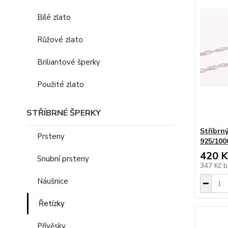
Bílé zlato
Růžové zlato
Briliantové šperky
Použité zlato
STŘÍBRNÉ ŠPERKY
Stříbrný
Prsteny
925/100
420 K
Snubní prsteny
347 Kč
b
Náušnice
Řetízky
Přívěsky