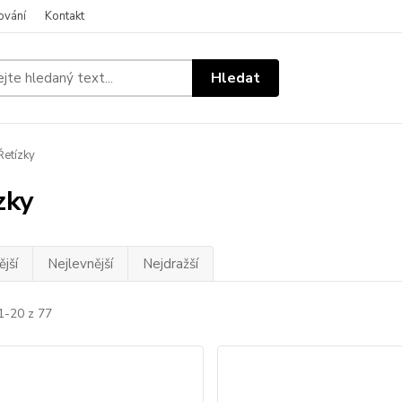
ování
Kontakt
Hledat
etízky
zky
jší
Nejlevnější
Nejdražší
1-20 z 77