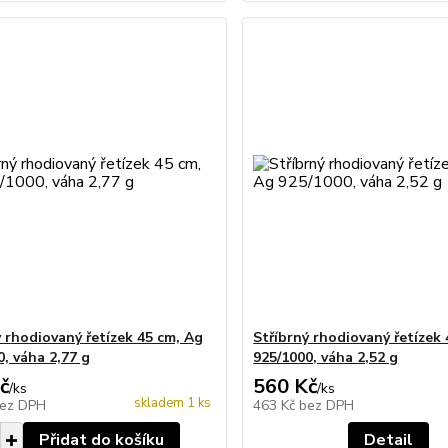
ý rhodiovaný řetízek 45 cm, Ag
Stříbrný rhodiovaný řetízek
0, váha 2,77 g
925/1000, váha 2,52 g
č
560 Kč
/
ks
/
ks
skladem 1 ks
ez DPH
463 Kč
bez DPH
Přidat do košíku
Detail