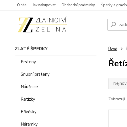
O nás
Jak nakupovat
Obchodní podmínky
Šperky a gravír
ZLATÉ ŠPERKY
Úvod
Ř
Řetí
Prsteny
Snubní prsteny
Nejnově
Náušnice
Řetízky
Zobrazuji 
Přívěsky
Náramky