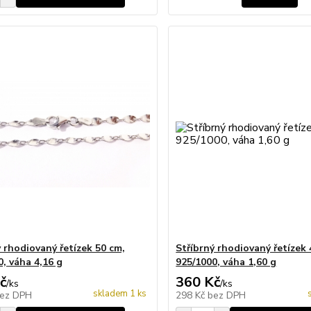
ý rhodiovaný řetízek 50 cm,
Stříbrný rhodiovaný řetízek 
0, váha 4,16 g
925/1000, váha 1,60 g
č
360 Kč
/
ks
/
ks
skladem 1 ks
ez DPH
298 Kč
bez DPH