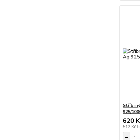
Stříbrn
925/100
620 K
512 Kč
b