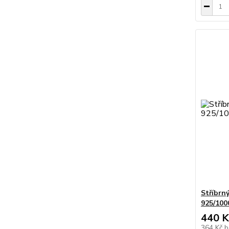
Stříbrn
925/100
440 K
364 Kč
b