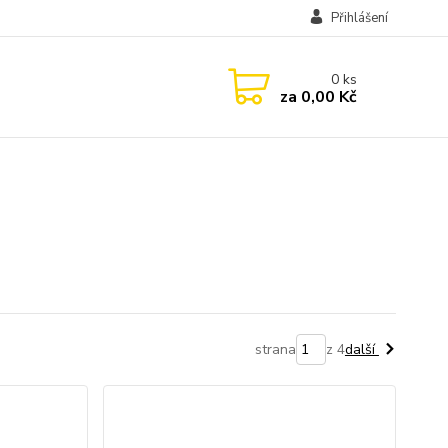
Přihlášení
0
ks
za
0,00 Kč
strana
z 4
další