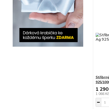
Stříbrn
925/100
1 290
1 066 K