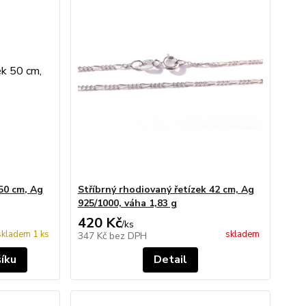
 50 cm, Ag
Stříbrný rhodiovaný řetízek 42 cm, Ag
925/1000, váha 1,83 g
420 Kč
/
ks
skladem 1 ks
skladem
347 Kč
bez DPH
šíku
Detail