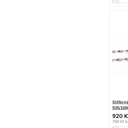
Stříbrn
925/100
920 K
760 Kč
b