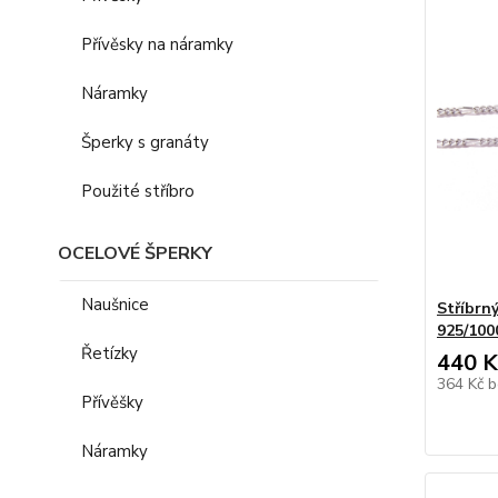
Přívěsky na náramky
Náramky
Šperky s granáty
Použité stříbro
OCELOVÉ ŠPERKY
Naušnice
Stříbrn
925/100
Řetízky
440 K
364 Kč
b
Přívěšky
Náramky