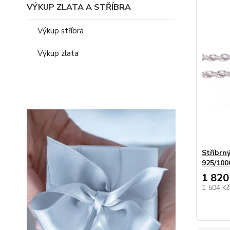
VÝKUP ZLATA A STŘÍBRA
Výkup stříbra
Výkup zlata
Stříbrn
925/100
1 820
1 504 K