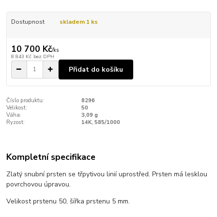
Dostupnost
skladem 1 ks
10 700 Kč
/
ks
8 843 Kč
bez DPH
Přidat do košíku
Číslo produktu:
8296
Velikost:
50
Váha:
3,09 g
Ryzost:
14K, 585/1000
Kompletní specifikace
Zlatý snubní prsten se třpytivou linií uprostřed. Prsten má lesklou
povrchovou úpravou.
Velikost prstenu 50, šířka prstenu 5 mm.