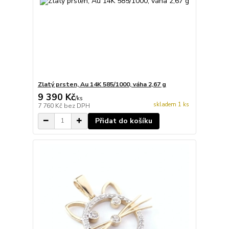
Zlatý prsten, Au 14K 585/1000, váha 2,67 g
9 390 Kč
/
ks
skladem 1 ks
7 760 Kč
bez DPH
Přidat do košíku