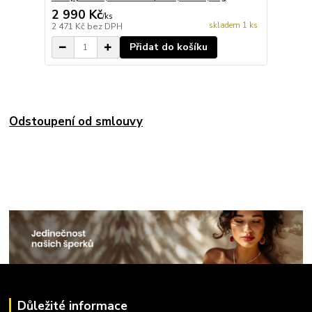
2 990 Kč
/
ks
skladem 1 ks
2 471 Kč
bez DPH
Přidat do košíku
Odstoupení od smlouvy
Důležité informace