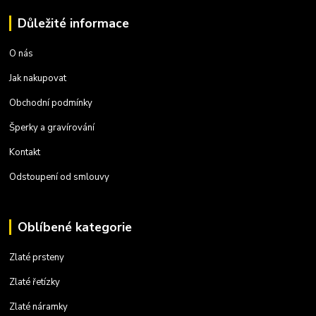
Důležité informace
O nás
Jak nakupovat
Obchodní podmínky
Šperky a gravírování
Kontakt
Odstoupení od smlouvy
Oblíbené kategorie
Zlaté prsteny
Zlaté řetízky
Zlaté náramky