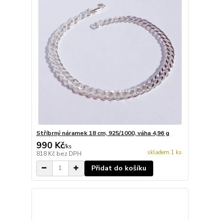
Stříbrný náramek 18 cm, 925/1000, váha 4,96 g
990 Kč
/
ks
skladem 1 ks
818 Kč
bez DPH
Přidat do košíku