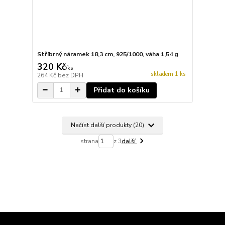
Stříbrný náramek 18,3 cm, 925/1000, váha 1,54 g
320 Kč
/
ks
skladem 1 ks
264 Kč
bez DPH
Přidat do košíku
Načíst další produkty (20)
strana
z 3
další