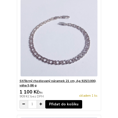
Stříbrný rhodiovaný náramek 21 cm, Ag 925/1000,
váha 5,86 g
1 100 Kč
/
ks
skladem 1 ks
909 Kč
bez DPH
Přidat do košíku