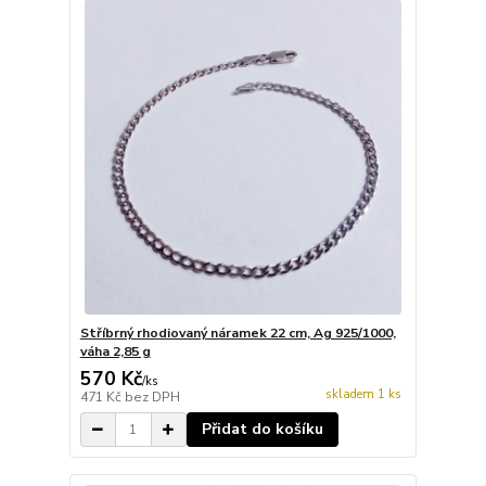
Stříbrný rhodiovaný náramek 22 cm, Ag 925/1000,
váha 2,85 g
570 Kč
/
ks
skladem 1 ks
471 Kč
bez DPH
Přidat do košíku