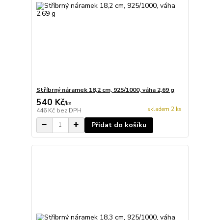
Stříbrný náramek 18,2 cm, 925/1000, váha 2,69 g
540 Kč
/
ks
skladem 2 ks
446 Kč
bez DPH
Přidat do košíku