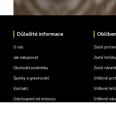
Důležité informace
Oblíben
O nás
Zlaté prste
Jak nakupovat
Zlaté řetízk
Obchodní podmínky
Zlaté náram
Šperky a gravírování
Stříbrné prs
Kontakt
Stříbrné řetí
Odstoupení od smlouvy
Stříbrné ná