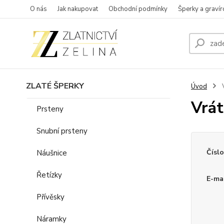
O nás
Jak nakupovat
Obchodní podmínky
Šperky a gravír
ZLATÉ ŠPERKY
Úvod
V
Vrát
Prsteny
Snubní prsteny
Čísl
Náušnice
Řetízky
E-mai
Přívěsky
Náramky