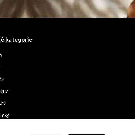
é kategorie
ny
y
ky
teny
zky
ramky