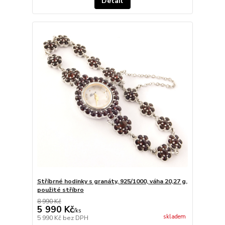
Detail
Stříbrné hodinky s granáty, 925/1000, váha 20,27 g,
použité stříbro
8 990 Kč
5 990 Kč
/
ks
skladem
5 990 Kč
bez DPH