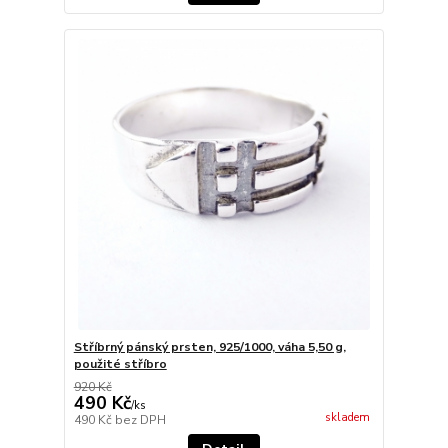
Stříbrný pánský prsten, 925/1000, váha 5,50 g,
použité stříbro
920 Kč
490 Kč
/
ks
skladem
490 Kč
bez DPH