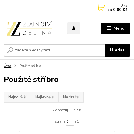
0
ks
za
0,00 Kč
Menu
Hledat
Úvod
Použité stříbro
Použité stříbro
Nejnovější
Nejlevnější
Nejdražší
Zobrazuji 1-6 z 6
strana
z 1