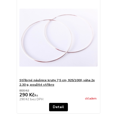
Stříbrné náušnice kruhy 7,5 cm, 925/1000, váha 2x
2.30 g, použité stříbro
800 Kč
290 Kč
/
ks
skladem
290 Kč
bez DPH
Detail