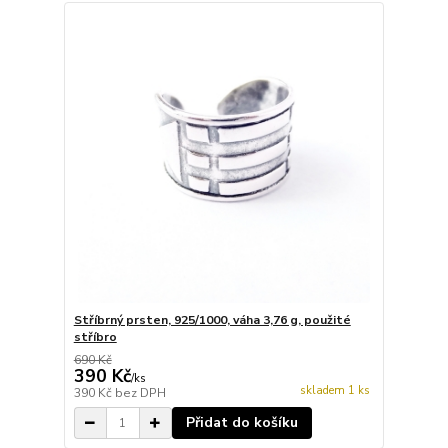
Stříbrný prsten, 925/1000, váha 3,76 g, použité
stříbro
690 Kč
390 Kč
/
ks
skladem 1 ks
390 Kč
bez DPH
Přidat do košíku