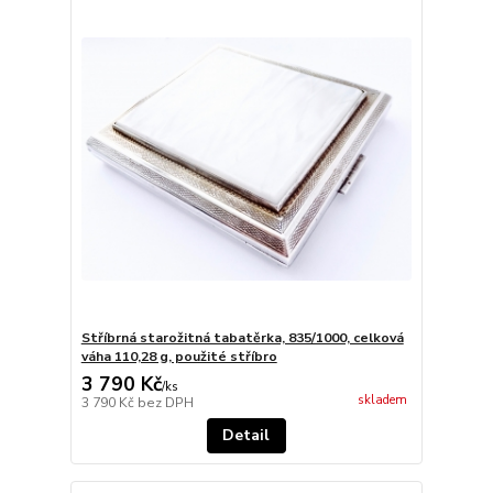
Stříbrná starožitná tabatěrka, 835/1000, celková
váha 110,28 g, použité stříbro
3 790 Kč
/
ks
skladem
3 790 Kč
bez DPH
Detail