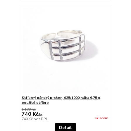
Stříbrný pánský prsten, 925/1000, váha 6,75 g,
použité stříbro
1 100 Kč
740 Kč
/
ks
skladem
740 Kč
bez DPH
Detail