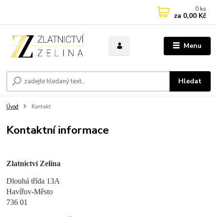
0
ks
za
0,00 Kč
Menu
Hledat
Úvod
Kontakt
Kontaktní informace
Zlatnictví Zelina
Dlouhá třída 13A
Havířov-Město
736 01