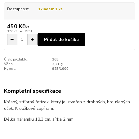
Dostupnost
skladem 1 ks
450 Kč
/
ks
372 Kč
bez DPH
Přidat do košíku
Číslo produktu:
365
Váha:
2,21 g
Ryzost:
925/1000
Kompletní specifikace
Krásný, stříbrný řetízek, který je utvořen z drobných, broušených
oček. Kroužkové zapínání.
Délka náramku 18,3 cm, šířka 2 mm.