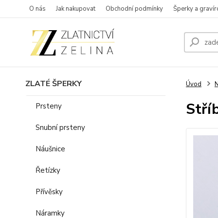
O nás
Jak nakupovat
Obchodní podmínky
Šperky a gravír
ZLATÉ ŠPERKY
Úvod
Stří
Prsteny
Snubní prsteny
Náušnice
Řetízky
Přívěsky
Náramky