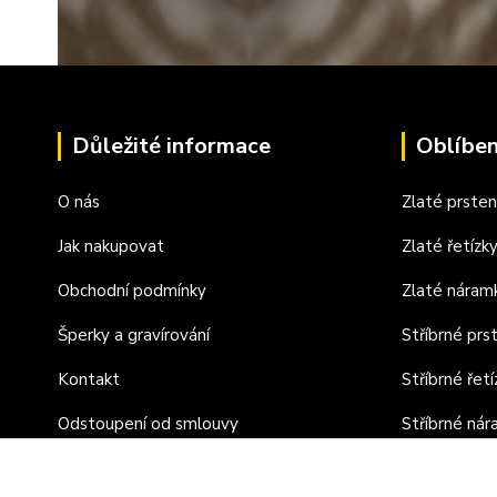
Důležité informace
Oblíben
O nás
Zlaté prste
Jak nakupovat
Zlaté řetízk
Obchodní podmínky
Zlaté náram
Šperky a gravírování
Stříbrné prs
Kontakt
Stříbrné řetí
Odstoupení od smlouvy
Stříbrné ná