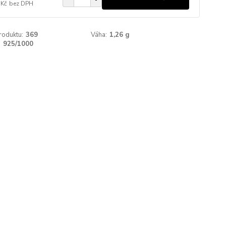
 Kč
bez DPH
roduktu:
369
Váha:
1,26 g
:
925/1000