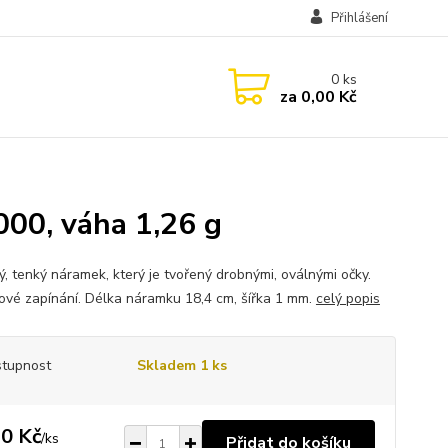
Přihlášení
0
ks
za
0,00 Kč
000, váha 1,26 g
ý, tenký náramek, který je tvořený drobnými, oválnými očky.
ové zapínání. Délka náramku 18,4 cm, šířka 1 mm.
celý popis
tupnost
Skladem 1 ks
0 Kč
/
ks
Přidat do košíku