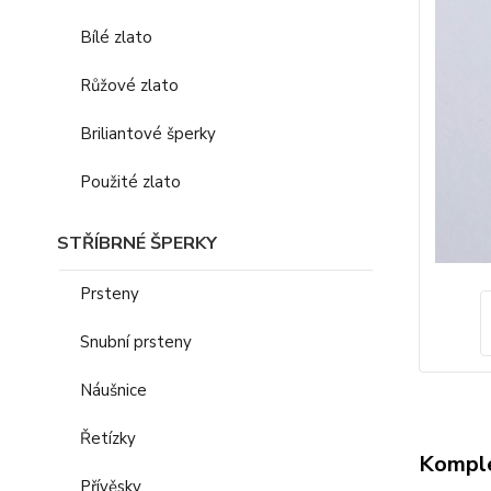
Bílé zlato
Růžové zlato
Briliantové šperky
Použité zlato
STŘÍBRNÉ ŠPERKY
Prsteny
Snubní prsteny
Náušnice
Řetízky
Komple
Přívěsky