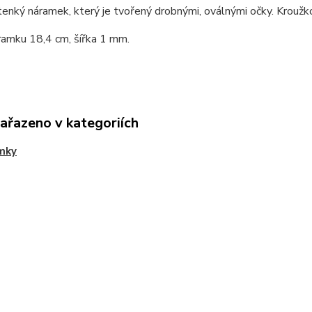
 tenký náramek, který je tvořený drobnými, oválnými očky. Kroužk
ramku 18,4 cm, šířka 1 mm.
zařazeno v kategoriích
mky