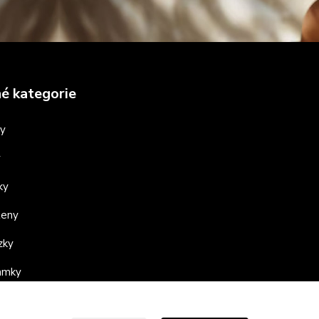
é kategorie
ny
y
ky
teny
zky
ramky