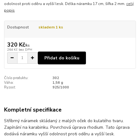
odolnost proti oděru a vyšší lesk. Délka náramku 17 cm, šířka 2 mm.
celý
popis
Dostupnost
skladem 1 ks
320 Kč
/
ks
264 Kč
bez DPH
Přidat do košíku
Číslo produktu:
302
Váha:
1,56 g
Ryzost:
925/1000
Kompletní specifikace
Stříbrný náramek skládaný z malých oček do kulatého tvaru.
Zapínání na karabinku. Povrchová úprava rhodium. Tato úprava
dodává náramku vyšší odolnost proti oděru a vyšší lesk.