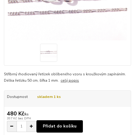
Stříbrný rhodiovaný řetízek oblíbeného vzoru s kroužkovým zapínáním.
Délka řetízku 50 cm, šířka 1 mm.
celý popis
Dostupnost
skladem 1 ks
480 Kč
/
ks
397 Kč
bez DPH
Přidat do košíku