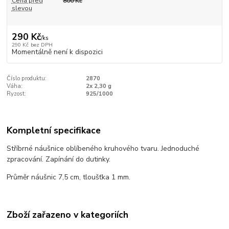
Cena před
800 Kč
slevou
290 Kč
/
ks
290 Kč
bez DPH
Momentálně není k dispozici
Číslo produktu:
2870
Váha:
2x 2,30 g
Ryzost:
925/1000
Kompletní specifikace
Stříbrné náušnice oblíbeného kruhového tvaru. Jednoduché
zpracování. Zapínání do dutinky.
Průměr náušnic 7,5 cm, tloušťka 1 mm.
Zboží zařazeno v kategoriích