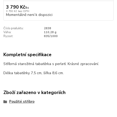
3 790 Kč
/
ks
3 790 Kč
bez DPH
Momentálně není k dispozici
Číslo produktu:
2838
Váha:
110,28 g
Ryzost:
835/1000
Kompletní specifikace
Stříbrná starožitná tabatěrka s perletí. Krásné zpracování.
Délka tabatěrky 7,5 cm, šířka 8,6 cm.
Zboží zařazeno v kategoriích
Použité stříbro