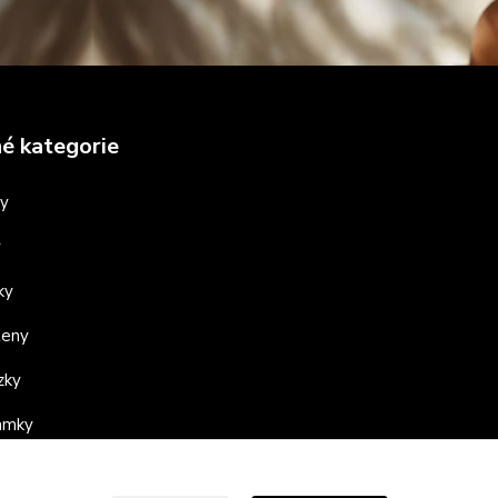
é kategorie
ny
y
ky
teny
zky
ramky