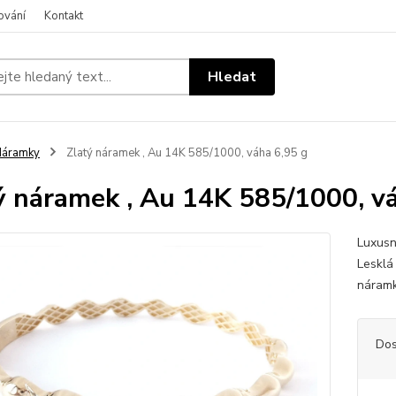
ování
Kontakt
Hledat
Náramky
Zlatý náramek , Au 14K 585/1000, váha 6,95 g
ý náramek , Au 14K 585/1000, v
Luxusn
Lesklá
náram
Dos