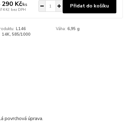
 290 Kč
/
ks
Přidat do košíku
074 Kč
bez DPH
roduktu:
L146
Váha:
6,95 g
:
14K, 585/1000
klá povrchová úprava.