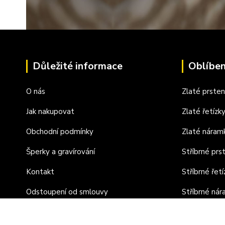
Důležité informace
Oblíben
O nás
Zlaté prste
Jak nakupovat
Zlaté řetízk
Obchodní podmínky
Zlaté náram
Šperky a gravírování
Stříbrné prs
Kontakt
Stříbrné řetí
Odstoupení od smlouvy
Stříbrné ná