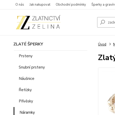
O nás
Jak nakupovat
Obchodní podmínky
Šperky a gravír
ZLATÉ ŠPERKY
Úvod
Zlat
Prsteny
Snubní prsteny
Náušnice
Řetízky
Přívěsky
Náramky