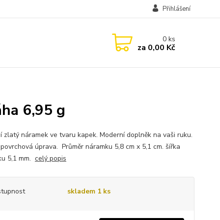
Přihlášení
0
ks
za
0,00 Kč
áha 6,95 g
í zlatý náramek ve tvaru kapek. Moderní doplněk na vaši ruku.
 povrchová úprava. Průměr náramku 5,8 cm x 5,1 cm. šířka
ku 5,1 mm.
celý popis
tupnost
skladem 1 ks