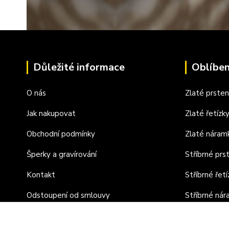
Důležité informace
Oblíben
O nás
Zlaté prste
Jak nakupovat
Zlaté řetízk
Obchodní podmínky
Zlaté náram
Šperky a gravírování
Stříbrné prs
Kontakt
Stříbrné řetí
Odstoupení od smlouvy
Stříbrné ná