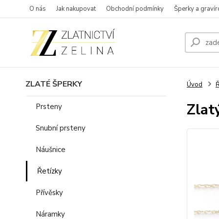
O nás
Jak nakupovat
Obchodní podmínky
Šperky a gravír
ZLATÉ ŠPERKY
Úvod
Ř
Zlat
Prsteny
Snubní prsteny
Náušnice
Řetízky
Přívěsky
Náramky