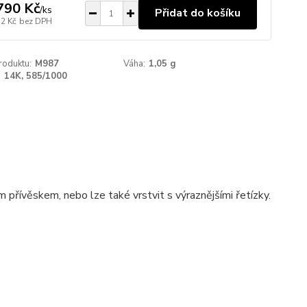
790 Kč
/
ks
Přidat do košíku
32 Kč
bez DPH
roduktu:
M987
Váha:
1,05 g
:
14K, 585/1000
 přívěskem, nebo lze také vrstvit s výraznějšími řetízky.