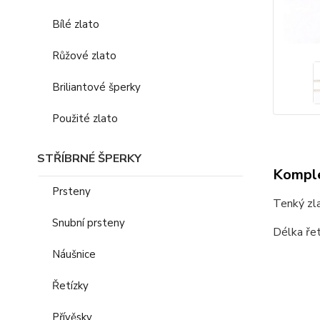
Bílé zlato
Růžové zlato
Briliantové šperky
Použité zlato
STŘÍBRNÉ ŠPERKY
Komple
Prsteny
Tenký zla
Snubní prsteny
Délka řet
Náušnice
Řetízky
Přívěsky