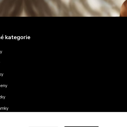
é kategorie
ny
y
ky
teny
zky
ramky