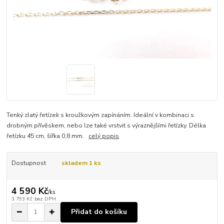
Tenký zlatý řetízek s kroužkovým zapínáním. Ideální v kombinaci s
drobným přívěskem, nebo lze také vrstvit s výraznějšími řetízky. Délka
řetízku 45 cm, šířka 0,8 mm.
celý popis
Dostupnost
skladem 1 ks
4 590 Kč
/
ks
3 793 Kč
bez DPH
Přidat do košíku