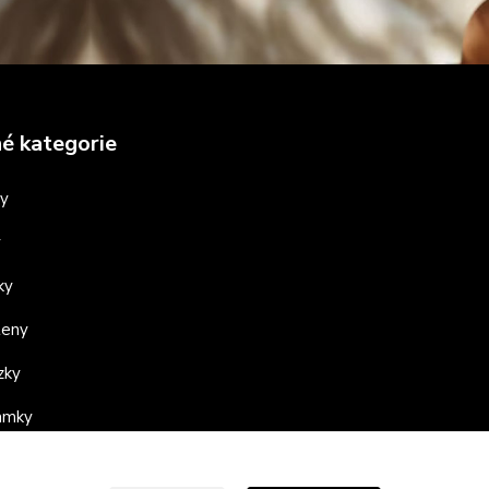
é kategorie
ny
y
ky
teny
zky
ramky