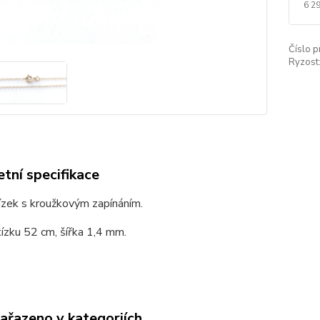
6 2
Číslo p
Ryzost
tní specifikace
ízek s kroužkovým zapínáním.
ízku 52 cm, šířka 1,4 mm.
zařazeno v kategoriích