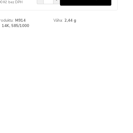
90 Kč
bez DPH
roduktu:
M914
Váha:
2,44 g
:
14K, 585/1000