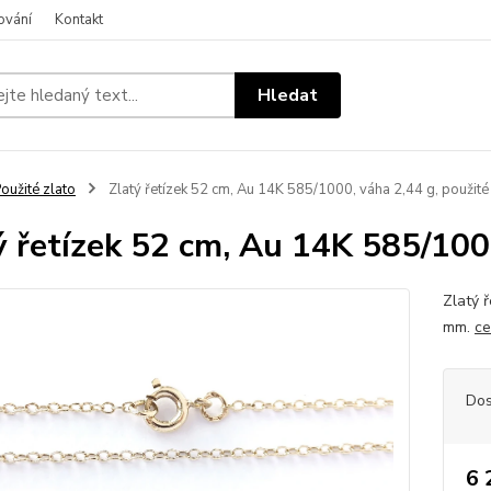
ování
Kontakt
Hledat
oužité zlato
Zlatý řetízek 52 cm, Au 14K 585/1000, váha 2,44 g, použité
ý řetízek 52 cm, Au 14K 585/1000
Zlatý 
mm.
ce
Dos
6 