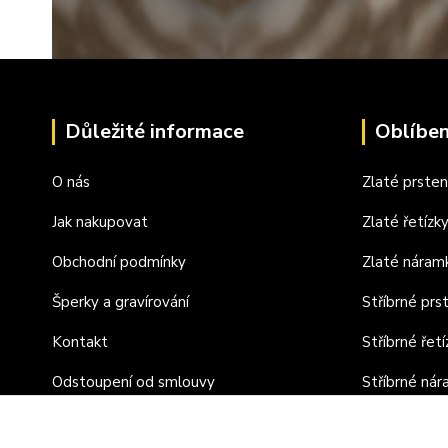
Důležité informace
Oblíben
O nás
Zlaté prste
Jak nakupovat
Zlaté řetízk
Obchodní podmínky
Zlaté náram
Šperky a gravírování
Stříbrné prs
Kontakt
Stříbrné řetí
Odstoupení od smlouvy
Stříbrné ná