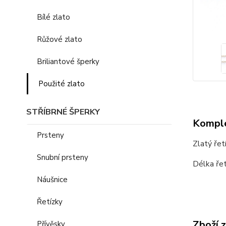
Bílé zlato
Růžové zlato
Briliantové šperky
Použité zlato
STŘÍBRNÉ ŠPERKY
Komple
Prsteny
Zlatý řet
Snubní prsteny
Délka řet
Náušnice
Řetízky
Zboží 
Přívěsky