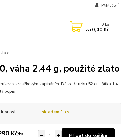
Přihlášení
0
ks
za
0,00 Kč
 zlato
, váha 2,44 g, použité zlato
řetízek s kroužkovým zapínáním. Délka řetízku 52 cm, šířka 1,4
lý popis
tupnost
skladem 1 ks
290 Kč
/
ks
Přidat do košíku