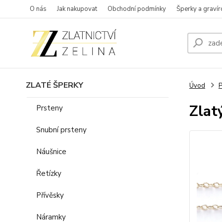
O nás
Jak nakupovat
Obchodní podmínky
Šperky a gravír
ZLATÉ ŠPERKY
Úvod
P
Zlat
Prsteny
Snubní prsteny
Náušnice
Řetízky
Přívěsky
Náramky