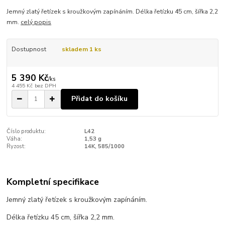
Jemný zlatý řetízek s kroužkovým zapínáním. Délka řetízku 45 cm, šířka 2,2
mm.
celý popis
Dostupnost
skladem 1 ks
5 390 Kč
/
ks
4 455 Kč
bez DPH
Přidat do košíku
Číslo produktu:
L42
Váha:
1,53 g
Ryzost:
14K, 585/1000
Kompletní specifikace
Jemný zlatý řetízek s kroužkovým zapínáním.
Délka řetízku 45 cm, šířka 2,2 mm.