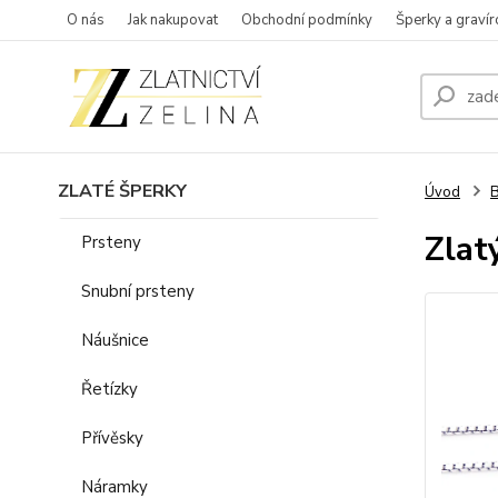
O nás
Jak nakupovat
Obchodní podmínky
Šperky a gravír
ZLATÉ ŠPERKY
Úvod
B
Zlat
Prsteny
Snubní prsteny
Náušnice
Řetízky
Přívěsky
Náramky