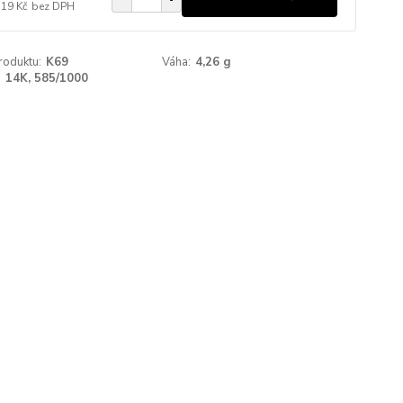
719 Kč
bez DPH
roduktu:
K69
Váha:
4,26 g
:
14K, 585/1000