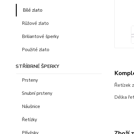
Bílé zlato
Růžové zlato
Briliantové šperky
Použité zlato
STŘÍBRNÉ ŠPERKY
Komple
Prsteny
Řetízek z
Snubní prsteny
Délka řet
Náušnice
Řetízky
Zboží 
Přívěsky