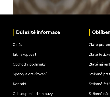
Důležité informace
Oblíben
O nás
Zlaté prste
Jak nakupovat
Zlaté řetízk
Obchodní podmínky
Zlaté náram
Šperky a gravírování
Stříbrné prs
Kontakt
Stříbrné řetí
Odstoupení od smlouvy
Stříbrné ná