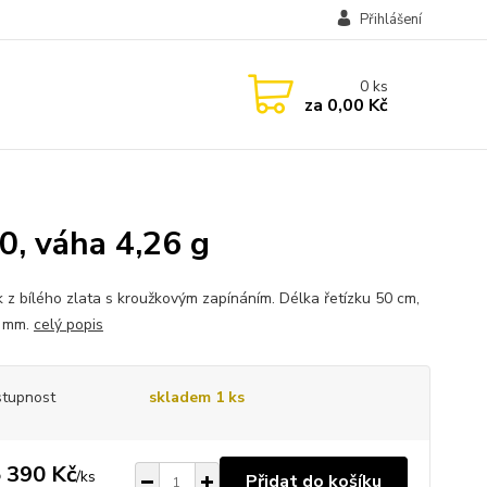
Přihlášení
0
ks
za
0,00 Kč
0, váha 4,26 g
k z bílého zlata s kroužkovým zapínáním. Délka řetízku 50 cm,
1 mm.
celý popis
tupnost
skladem 1 ks
 390 Kč
/
ks
Přidat do košíku