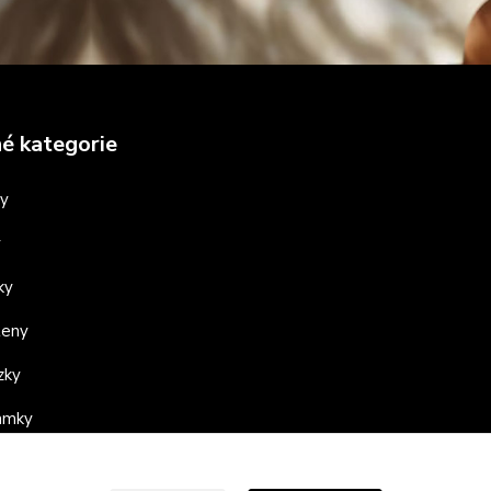
é kategorie
ny
y
ky
teny
zky
ramky