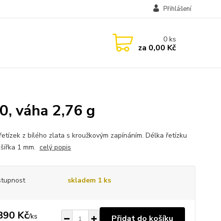
Přihlášení
0
ks
za
0,00 Kč
0, váha 2,76 g
řetízek z bílého zlata s kroužkovým zapínáním. Délka řetízku
 šířka 1 mm.
celý popis
tupnost
skladem 1 ks
890 Kč
/
ks
Přidat do košíku