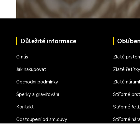
Důležité informace
Oblíben
O nás
Zlaté prste
Jak nakupovat
Zlaté řetízk
Obchodní podmínky
Zlaté náram
Šperky a gravírování
Stříbrné prs
Kontakt
Stříbrné řetí
Odstoupení od smlouvy
Stříbrné ná