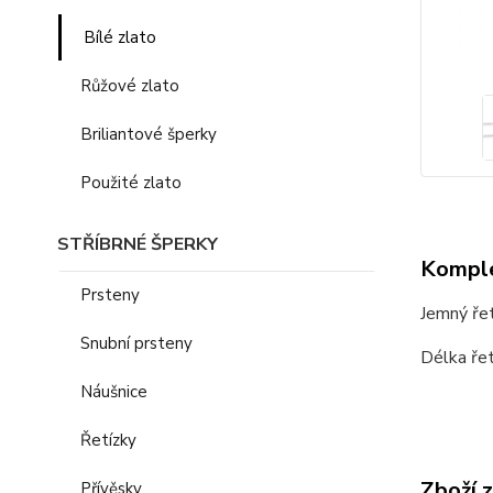
Bílé zlato
Růžové zlato
Briliantové šperky
Použité zlato
STŘÍBRNÉ ŠPERKY
Komple
Prsteny
Jemný řet
Snubní prsteny
Délka řet
Náušnice
Řetízky
Zboží 
Přívěsky