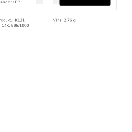
74 Kč
bez DPH
roduktu:
K121
Váha:
2,76 g
:
14K, 585/1000