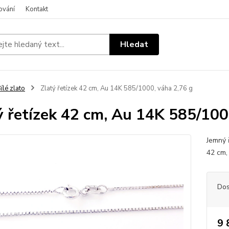
ování
Kontakt
Hledat
ílé zlato
Zlatý řetízek 42 cm, Au 14K 585/1000, váha 2,76 g
ý řetízek 42 cm, Au 14K 585/100
Jemný 
42 cm,
Dos
9 