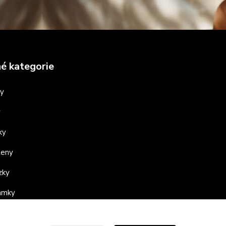
é kategorie
ny
y
ky
teny
zky
ramky