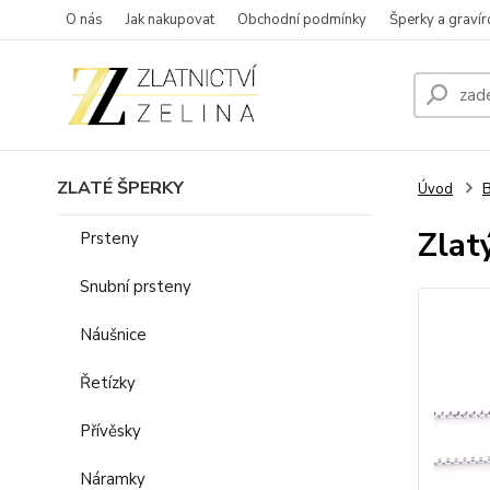
O nás
Jak nakupovat
Obchodní podmínky
Šperky a gravír
ZLATÉ ŠPERKY
Úvod
B
Zlat
Prsteny
Snubní prsteny
Náušnice
Řetízky
Přívěsky
Náramky