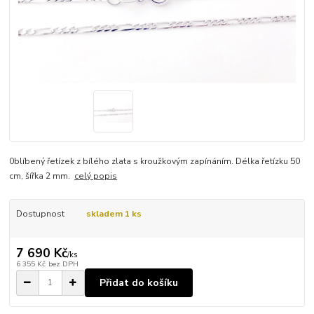
0blíbený řetízek z bílého zlata s kroužkovým zapínáním. Délka řetízku 50
cm, šířka 2 mm.
celý popis
Dostupnost
skladem 1 ks
7 690 Kč
/
ks
6 355 Kč
bez DPH
Přidat do košíku