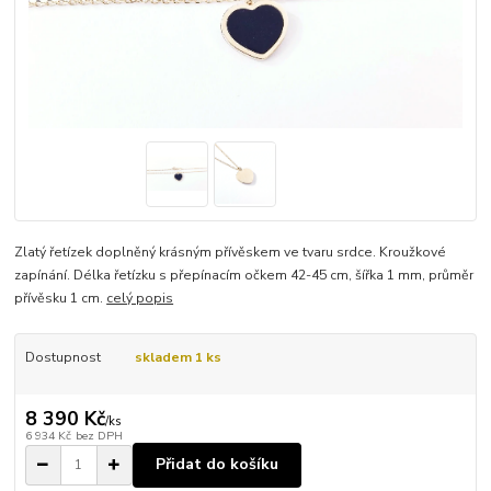
Zlatý řetízek doplněný krásným přívěskem ve tvaru srdce. Kroužkové
zapínání. Délka řetízku s přepínacím očkem 42-45 cm, šířka 1 mm, průměr
přívěsku 1 cm.
celý popis
Dostupnost
skladem 1 ks
8 390 Kč
/
ks
6 934 Kč
bez DPH
Přidat do košíku