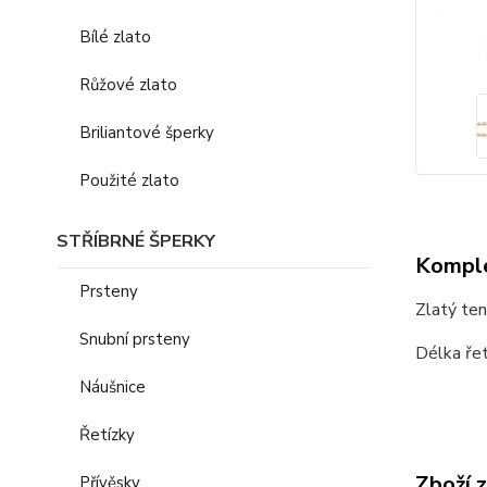
Bílé zlato
Růžové zlato
Briliantové šperky
Použité zlato
STŘÍBRNÉ ŠPERKY
Komple
Prsteny
Zlatý ten
Snubní prsteny
Délka řet
Náušnice
Řetízky
Zboží 
Přívěsky