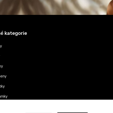
é kategorie
ny
y
ky
teny
zky
ramky