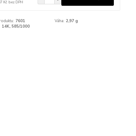
87 Kč
bez DPH
roduktu:
7601
Váha:
2,97 g
:
14K, 585/1000