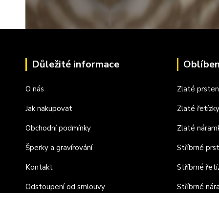
Důležité informace
Oblíben
O nás
Zlaté prste
Jak nakupovat
Zlaté řetízk
Obchodní podmínky
Zlaté náram
Šperky a gravírování
Stříbrné prs
Kontakt
Stříbrné řetí
Odstoupení od smlouvy
Stříbrné ná