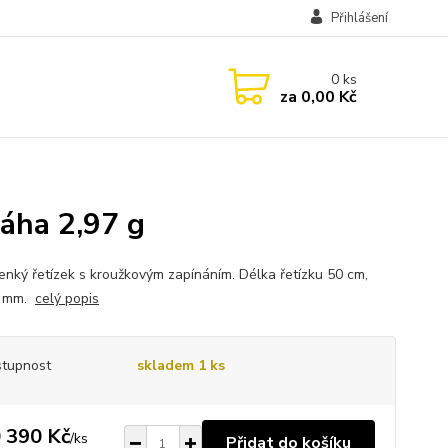
Přihlášení
0
ks
za
0,00 Kč
váha 2,97 g
tenký řetízek s kroužkovým zapínáním. Délka řetízku 50 cm,
1 mm.
celý popis
tupnost
skladem 1 ks
 390 Kč
/
ks
Přidat do košíku