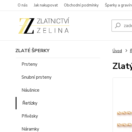
O nás
Jak nakupovat
Obchodní podmínky
Šperky a gravír
ZLATÉ ŠPERKY
Úvod
Ř
Zlat
Prsteny
Snubní prsteny
Náušnice
Řetízky
Přívěsky
Náramky