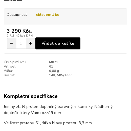
Dostupnost
skladem 1 ks
3 290 Kč
/
ks
2 719 Kč
bez DPH
Přidat do košíku
Číslo produktu:
M871
Velikost:
61
Váha:
0,88 g
Ryzost:
14K, 585/1000
Kompletní specifikace
Jemný zlatý prsten doplněný barevnými kamínky. Nádherný
doplněk, který Vám rozzáří den.
Velikost prstenu 61, šířka hlavy prstenu 3,3 mm.