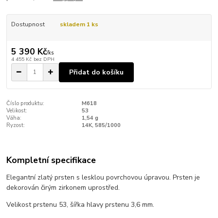
Dostupnost
skladem 1 ks
5 390 Kč
/
ks
4 455 Kč
bez DPH
Přidat do košíku
Číslo produktu:
M618
Velikost:
53
Váha:
1,54 g
Ryzost:
14K, 585/1000
Kompletní specifikace
Elegantní zlatý prsten s lesklou povrchovou úpravou. Prsten je
dekorován čirým zirkonem uprostřed.
Velikost prstenu 53, šířka hlavy prstenu 3,6 mm.