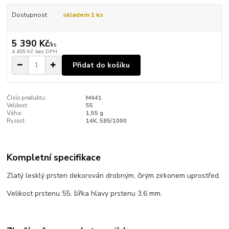
Dostupnost
skladem 1 ks
5 390 Kč
/
ks
4 455 Kč
bez DPH
Přidat do košíku
Číslo produktu:
M441
Velikost:
55
Váha:
1,55 g
Ryzost:
14K, 585/1000
Kompletní specifikace
Zlatý lesklý prsten dekorován drobným, čirým zirkonem uprostřed.
Velikost prstenu 55, šířka hlavy prstenu 3,6 mm.