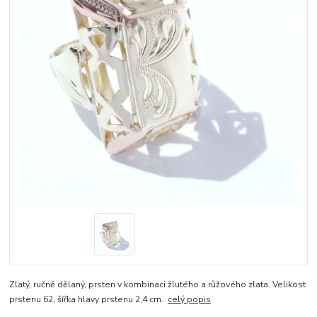
Zlatý, ručně dělaný, prsten v kombinaci žlutého a růžového zlata. Velikost
prstenu 62, šířka hlavy prstenu 2,4 cm.
celý popis