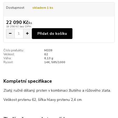
Dostupnost
skladem 1 ks
22 090 Kč
/
ks
18 256 Kč
bez DPH
Přidat do košíku
Číslo produktu:
M339
Velikost:
62
Váha:
6,13 g
Ryzost:
14K, 585/1000
Kompletní specifikace
Zlatý, ručně dělaný, prsten v kombinaci žlutého a růžového zlata.
Velikost prstenu 62, šířka hlavy prstenu 2,4 cm.