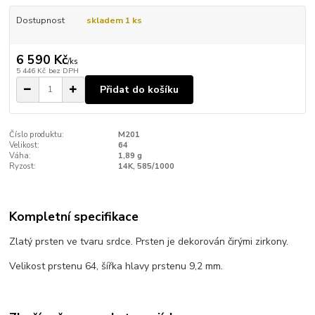
Dostupnost
skladem 1 ks
6 590 Kč
/
ks
5 446 Kč
bez DPH
Přidat do košíku
Číslo produktu:
M201
Velikost:
64
Váha:
1,89 g
Ryzost:
14K, 585/1000
Kompletní specifikace
Zlatý prsten ve tvaru srdce. Prsten je dekorován čirými zirkony.
Velikost prstenu 64, šířka hlavy prstenu 9,2 mm.