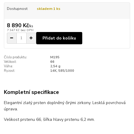
Dostupnost
skladem 1 ks
8 890 Kč
/
ks
7 347 Kč
bez DPH
Přidat do košíku
Číslo produktu:
M195
Velikost:
66
Váha:
2,54 g
Ryzost:
14K, 585/1000
Kompletní specifikace
Elegantní zlatý prsten doplněný čirými zirkony. Lesklá povrchová
úprava.
Velikost prstenu 66, šířka hlavy prstenu 6,2 mm.