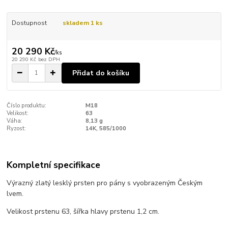
Dostupnost
skladem 1 ks
20 290 Kč
/
ks
20 290 Kč
bez DPH
Přidat do košíku
Číslo produktu:
M18
Velikost:
63
Váha:
8,13 g
Ryzost:
14K, 585/1000
Kompletní specifikace
Výrazný zlatý lesklý prsten pro pány s vyobrazeným Českým
lvem.
Velikost prstenu 63, šířka hlavy prstenu 1,2 cm.