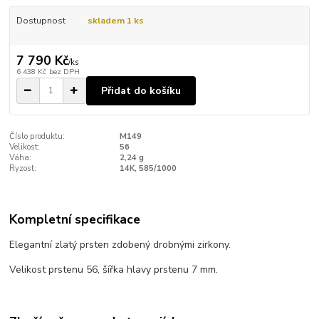
Dostupnost
skladem 1 ks
7 790 Kč
/
ks
6 438 Kč
bez DPH
Přidat do košíku
Číslo produktu:
M149
Velikost:
56
Váha:
2,24 g
Ryzost:
14K, 585/1000
Kompletní specifikace
Elegantní zlatý prsten zdobený drobnými zirkony.
Velikost prstenu 56, šířka hlavy prstenu 7 mm.