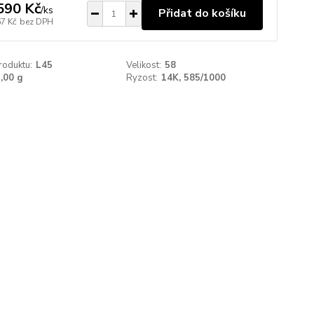
590 Kč
/
ks
Přidat do košíku
67 Kč
bez DPH
roduktu:
L45
Velikost:
58
,00 g
Ryzost:
14K, 585/1000