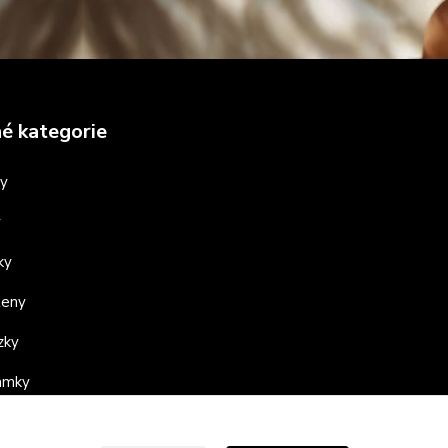
é kategorie
ny
y
ky
teny
zky
ramky