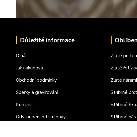
Důležité informace
Oblíben
O nás
Zlaté prste
Jak nakupovat
Zlaté řetízk
Obchodní podmínky
Zlaté náram
Šperky a gravírování
Stříbrné prs
Kontakt
Stříbrné řetí
Odstoupení od smlouvy
Stříbrné ná