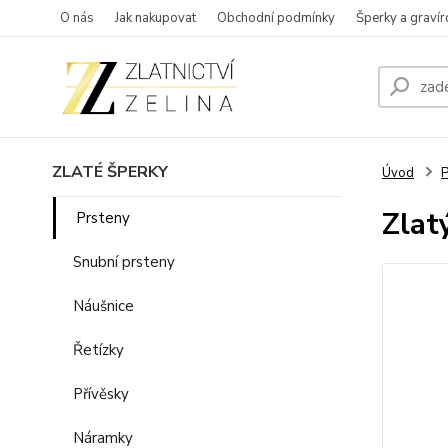
O nás
Jak nakupovat
Obchodní podmínky
Šperky a gravír
ZLATÉ ŠPERKY
Úvod
P
Zlat
Prsteny
Snubní prsteny
Náušnice
Řetízky
Přívěsky
Náramky