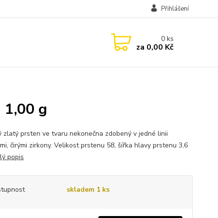
Přihlášení
0
ks
za
0,00 Kč
 1,00 g
ý zlatý prsten ve tvaru nekonečna zdobený v jedné linii
i, čirými zirkony. Velikost prstenu 58, šířka hlavy prstenu 3,6
lý popis
tupnost
skladem 1 ks