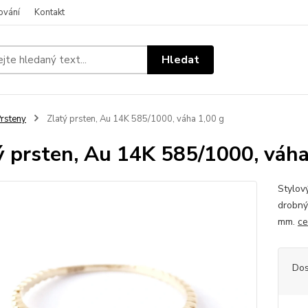
ování
Kontakt
Hledat
rsteny
Zlatý prsten, Au 14K 585/1000, váha 1,00 g
ý prsten, Au 14K 585/1000, váha
Stylov
drobným
mm.
ce
Dos