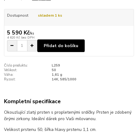
Dostupnost
skladem 1 ks
5 590 Kč
/
ks
4 620 Kč
bez DPH
Přidat do košíku
Číslo produktu:
L259
Velikost:
50
Váha:
1,61 g
Ryzost:
14K, 585/1000
Kompletní specifikace
Okouzlující zlatý prsten s propletenými srdíčky. Prsten je zdobený
čirými zirkony. Ideální dárek pro Vaši milovanou.
Velikost prstenu 50, šířka hlavy prstenu 1,1 cm.