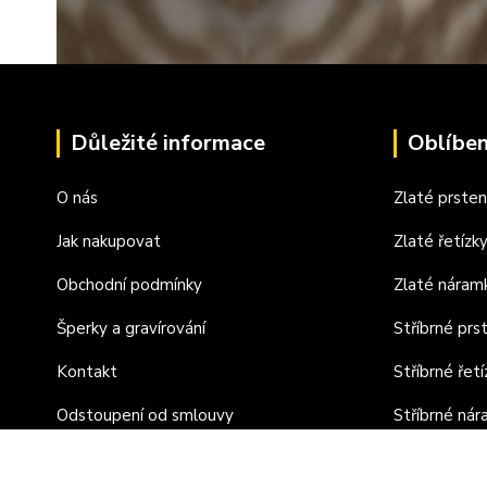
Důležité informace
Oblíben
O nás
Zlaté prste
Jak nakupovat
Zlaté řetízk
Obchodní podmínky
Zlaté náram
Šperky a gravírování
Stříbrné prs
Kontakt
Stříbrné řetí
Odstoupení od smlouvy
Stříbrné ná