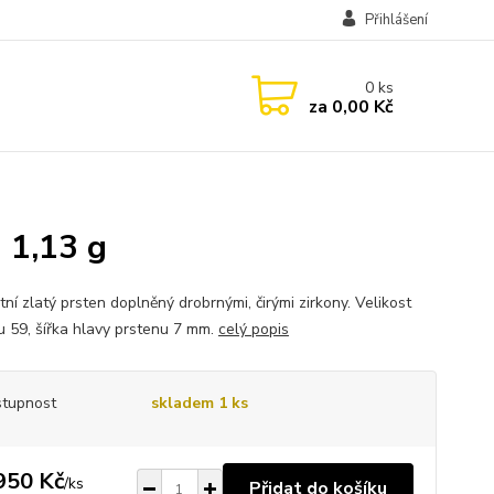
Přihlášení
0
ks
za
0,00 Kč
 1,13 g
ní zlatý prsten doplněný drobrnými, čirými zirkony. Velikost
u 59, šířka hlavy prstenu 7 mm.
celý popis
tupnost
skladem 1 ks
950 Kč
/
ks
Přidat do košíku