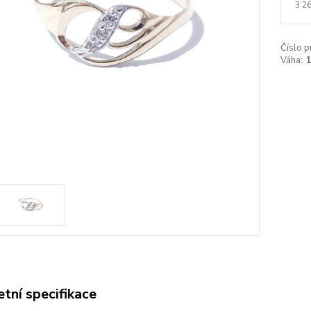
3 2
Číslo p
Váha:
1
tní specifikace