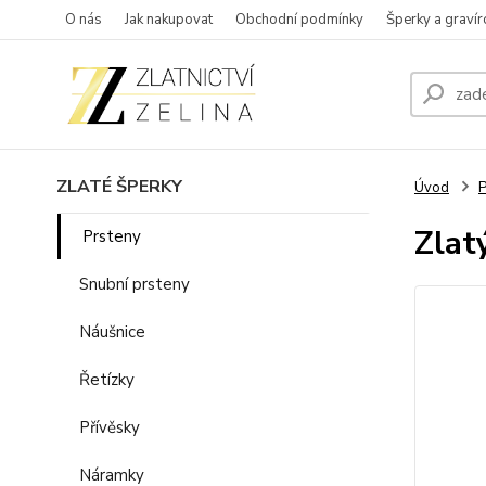
O nás
Jak nakupovat
Obchodní podmínky
Šperky a gravír
ZLATÉ ŠPERKY
Úvod
P
Zlat
Prsteny
Snubní prsteny
Náušnice
Řetízky
Přívěsky
Náramky