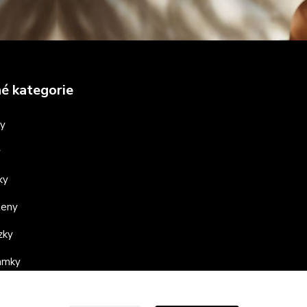
é kategorie
ny
y
ky
teny
zky
ramky