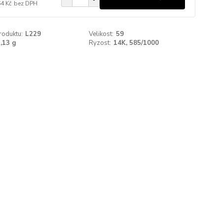
64 Kč
bez DPH
roduktu:
L229
Velikost:
59
,13 g
Ryzost:
14K, 585/1000