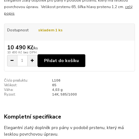
Elegantní zlatý doplněk pro pány v podobě prstenu, který má lesklou
povrchovou úpravu. Velikost prstenu 65, šířka hlavy prstenu 1,2 cm.
celý
popis
Dostupnost
skladem 1 ks
10 490 Kč
/
ks
10 490 Kč
bez DPH
Přidat do košíku
Číslo produktu:
L106
Velikost:
65
Váha:
4,03 g
Ryzost:
14K, 585/1000
Kompletní specifikace
Elegantní zlatý doplněk pro pány v podobě prstenu, který má
lesklou povrchovou úpravu.