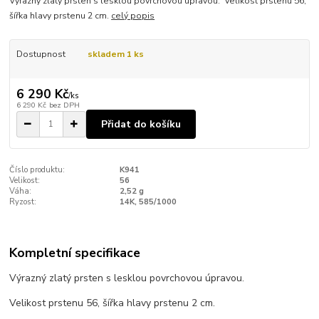
Výrazný zlatý prsten s lesklou povrchovou úpravou. Velikost prstenu 56,
šířka hlavy prstenu 2 cm.
celý popis
Dostupnost
skladem 1 ks
6 290 Kč
/
ks
6 290 Kč
bez DPH
Přidat do košíku
Číslo produktu:
K941
Velikost:
56
Váha:
2,52 g
Ryzost:
14K, 585/1000
Kompletní specifikace
Výrazný zlatý prsten s lesklou povrchovou úpravou.
Velikost prstenu 56, šířka hlavy prstenu 2 cm.