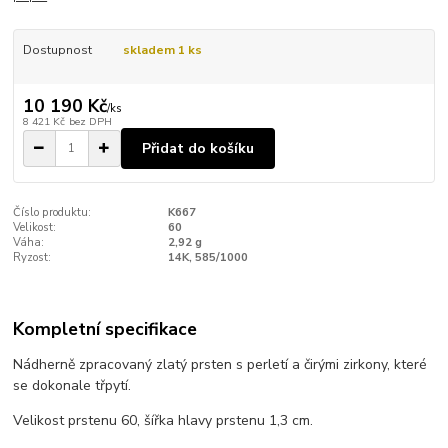
Dostupnost
skladem 1 ks
10 190 Kč
/
ks
8 421 Kč
bez DPH
Přidat do košíku
Číslo produktu:
K667
Velikost:
60
Váha:
2,92 g
Ryzost:
14K, 585/1000
Kompletní specifikace
Nádherně zpracovaný zlatý prsten s perletí a čirými zirkony, které
se dokonale třpytí.
Velikost prstenu 60, šířka hlavy prstenu 1,3 cm.