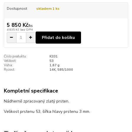
Dostupnost
skladem 1 ks
5 850 Kč
/
ks
4 835 Kč
bez DPH
Přidat do košíku
Číslo produktu:
K331
Velikost:
53
Váha:
1,67 g
Ryzost:
14K, 585/1000
Kompletní specifikace
Nádherně zpracovaný zlatý prsten.
Velikost prstenu 53, šířka hlavy prstenu 3 mm.