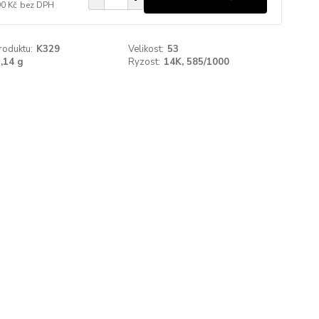
90 Kč
bez DPH
roduktu:
K329
Velikost:
53
,14 g
Ryzost:
14K, 585/1000