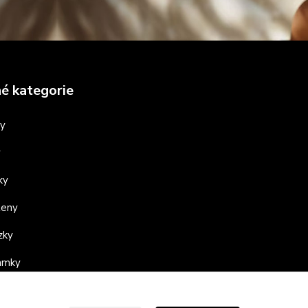
é kategorie
ny
y
ky
teny
zky
ramky