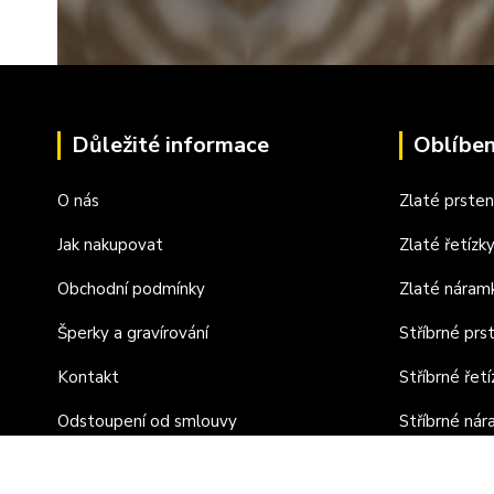
Důležité informace
Oblíben
O nás
Zlaté prste
Jak nakupovat
Zlaté řetízk
Obchodní podmínky
Zlaté náram
Šperky a gravírování
Stříbrné prs
Kontakt
Stříbrné řetí
Odstoupení od smlouvy
Stříbrné ná