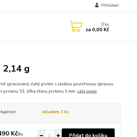
Přihlášení
0
ks
za
0,00 Kč
 2,14 g
ně zpracovaný zlatý prsten s lesklou povrchovou úpravou.
st prstenu 53, šířka hlavy prstenu 5 mm.
celý popis
tupnost
skladem 1 ks
490 Kč
/
ks
Přidat do košíku