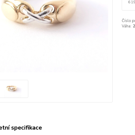
6 1
Číslo p
Váha:
2
tní specifikace