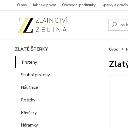
O nás
Jak nakupovat
Obchodní podmínky
Šperky a gravír
ZLATÉ ŠPERKY
Úvod
P
Zlat
Prsteny
Snubní prsteny
Náušnice
Řetízky
Přívěsky
Náramky