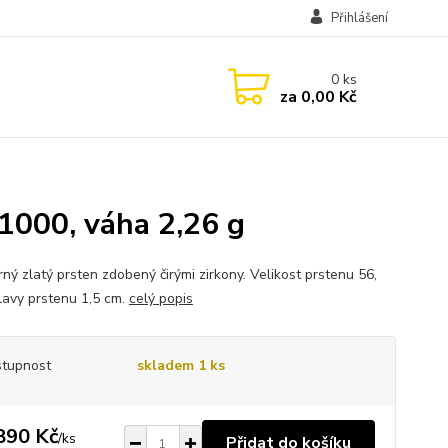
Přihlášení
0
ks
za
0,00 Kč
/1000, váha 2,26 g
ný zlatý prsten zdobený čirými zirkony. Velikost prstenu 56,
hlavy prstenu 1,5 cm.
celý popis
tupnost
skladem 1 ks
890 Kč
/
ks
Přidat do košíku