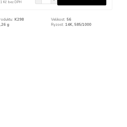
21 Kč
bez DPH
roduktu:
K298
Velikost:
56
,26 g
Ryzost:
14K, 585/1000