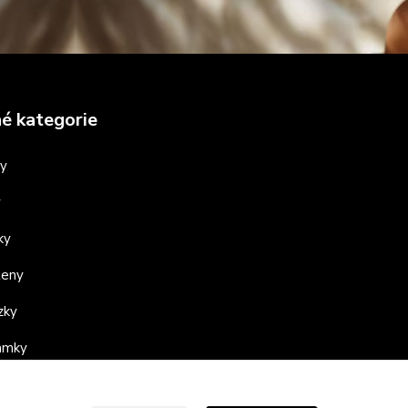
é kategorie
ny
y
ky
teny
zky
ramky