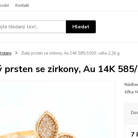
ování
Kontakt
Hledat
rsteny
Zlatý prsten se zirkony, Au 14K 585/1000, váha 2,26 g
ý prsten se zirkony, Au 14K 585
Nádher
šířka 
Dos
7 