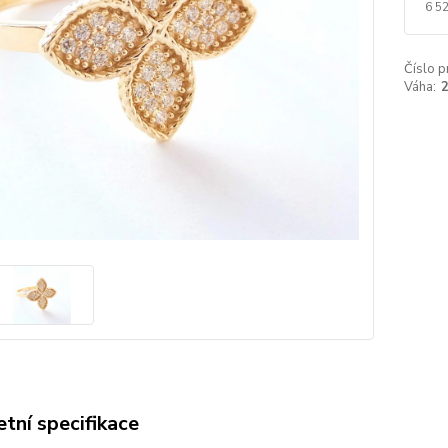
6 5
Číslo p
Váha:
2
tní specifikace