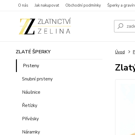
O nás
Jak nakupovat
Obchodní podmínky
Šperky a gravír
ZLATÉ ŠPERKY
Úvod
P
Zlat
Prsteny
Snubní prsteny
Náušnice
Řetízky
Přívěsky
Náramky