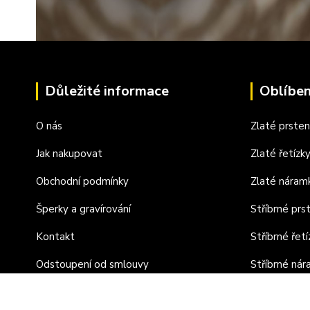
Důležité informace
Oblíben
O nás
Zlaté prste
Jak nakupovat
Zlaté řetízk
Obchodní podmínky
Zlaté náram
Šperky a gravírování
Stříbrné prs
Kontakt
Stříbrné řetí
Odstoupení od smlouvy
Stříbrné ná