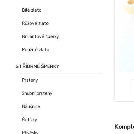
Bílé zlato
Růžové zlato
Briliantové šperky
Použité zlato
STŘÍBRNÉ ŠPERKY
Prsteny
Snubní prsteny
Náušnice
Řetízky
Komple
Přívěsky