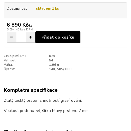
Dostupnost
skladem 1 ks
6 890 Kč
/
ks
5 694 Kč
bez DPH
Přidat do košíku
Číslo produktu:
K29
Velikost:
54
Váha:
1,96 g
Ryzost:
14K, 585/1000
Kompletní specifikace
Zlatý lesklý prsten s možností gravírování.
Velikost prstenu 54, šířka hlavy prstenu 7 mm.