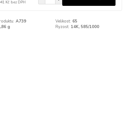
041 Kč
bez DPH
roduktu:
A739
Velikost:
65
,86 g
Ryzost:
14K, 585/1000