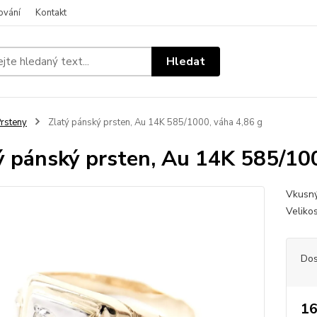
ování
Kontakt
Hledat
rsteny
Zlatý pánský prsten, Au 14K 585/1000, váha 4,86 g
ý pánský prsten, Au 14K 585/100
Vkusný
Veliko
Dos
16