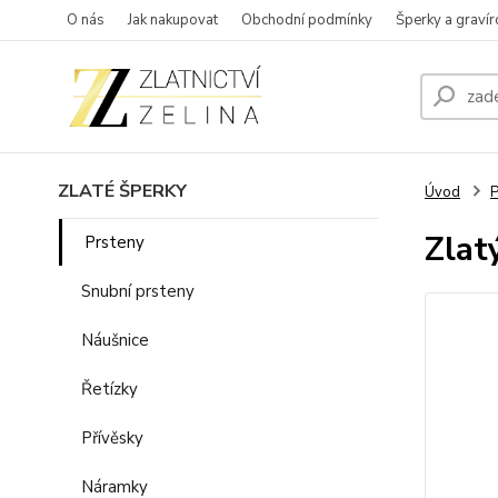
O nás
Jak nakupovat
Obchodní podmínky
Šperky a gravír
ZLATÉ ŠPERKY
Úvod
P
Zlat
Prsteny
Snubní prsteny
Náušnice
Řetízky
Přívěsky
Náramky