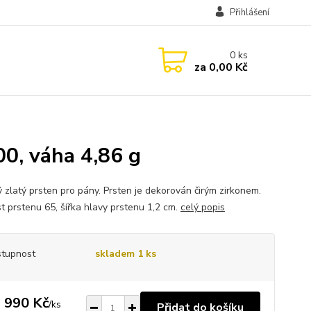
Přihlášení
0
ks
za
0,00 Kč
0, váha 4,86 g
 zlatý prsten pro pány. Prsten je dekorován čirým zirkonem.
st prstenu 65, šířka hlavy prstenu 1,2 cm.
celý popis
tupnost
skladem 1 ks
 990 Kč
/
ks
Přidat do košíku