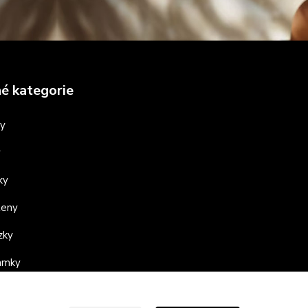
é kategorie
ny
y
ky
teny
zky
ramky