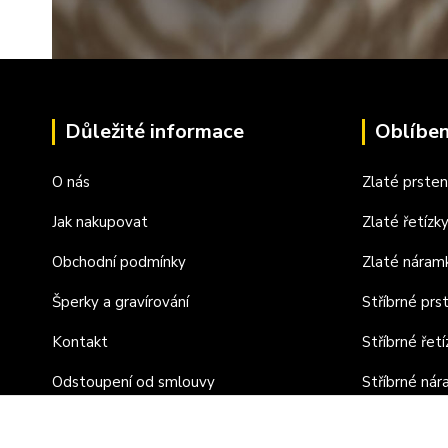
Důležité informace
Oblíben
O nás
Zlaté prste
Jak nakupovat
Zlaté řetízk
Obchodní podmínky
Zlaté náram
Šperky a gravírování
Stříbrné prs
Kontakt
Stříbrné řetí
Odstoupení od smlouvy
Stříbrné ná