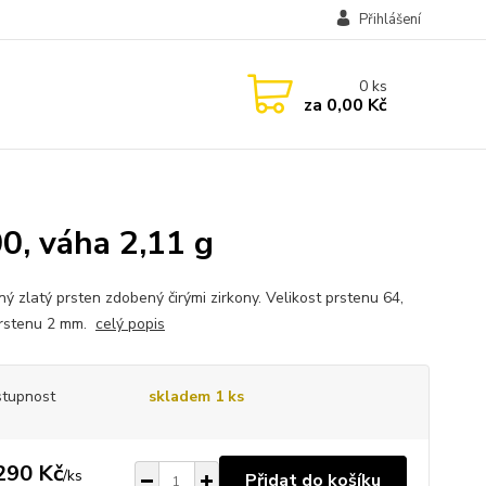
Přihlášení
0
ks
za
0,00 Kč
0, váha 2,11 g
ný zlatý prsten zdobený čirými zirkony. Velikost prstenu 64,
prstenu 2 mm.
celý popis
tupnost
skladem 1 ks
290 Kč
/
ks
Přidat do košíku