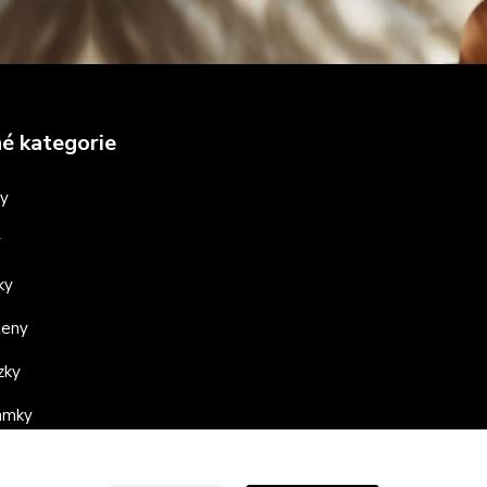
é kategorie
ny
y
ky
teny
zky
ramky