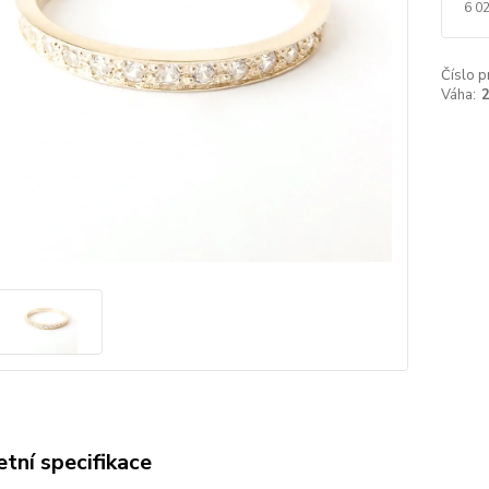
6 0
Číslo p
Váha:
2
tní specifikace