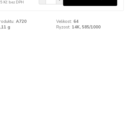
25 Kč
bez DPH
roduktu:
A720
Velikost:
64
,11 g
Ryzost:
14K, 585/1000