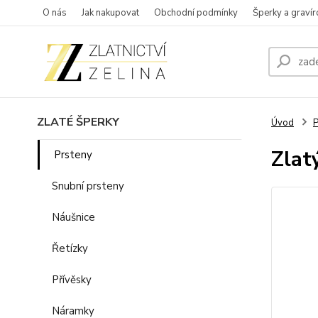
O nás
Jak nakupovat
Obchodní podmínky
Šperky a gravír
ZLATÉ ŠPERKY
Úvod
P
Zlat
Prsteny
Snubní prsteny
Náušnice
Řetízky
Přívěsky
Náramky