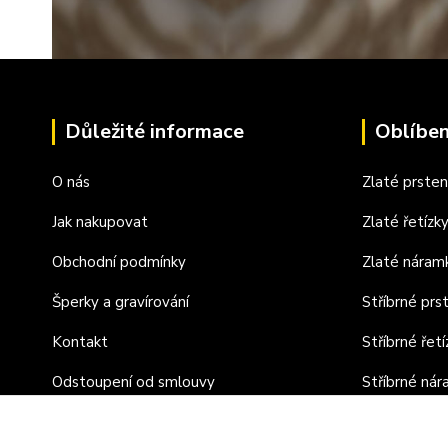
Důležité informace
Oblíben
O nás
Zlaté prste
Jak nakupovat
Zlaté řetízk
Obchodní podmínky
Zlaté náram
Šperky a gravírování
Stříbrné prs
Kontakt
Stříbrné řetí
Odstoupení od smlouvy
Stříbrné ná