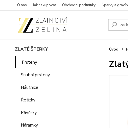
O nás
Jak nakupovat
Obchodní podmínky
Šperky a gravír
ZLATÉ ŠPERKY
Úvod
P
Zlat
Prsteny
Snubní prsteny
Náušnice
Řetízky
Přívěsky
Náramky