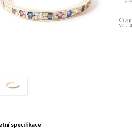
6 3
Číslo p
Váha:
2
tní specifikace