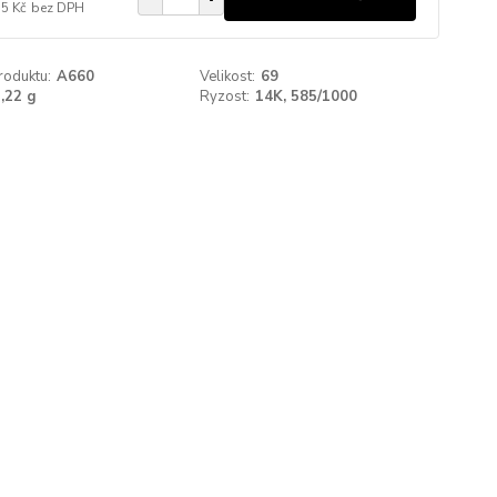
55 Kč
bez DPH
roduktu:
A660
Velikost:
69
,22 g
Ryzost:
14K, 585/1000