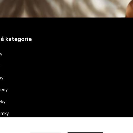
é kategorie
ny
y
ky
teny
zky
ramky