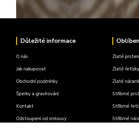
Důležité informace
Oblíben
O nás
Zlaté prste
Jak nakupovat
Zlaté řetízk
Obchodní podmínky
Zlaté náram
Šperky a gravírování
Stříbrné prs
Kontakt
Stříbrné řetí
Odstoupení od smlouvy
Stříbrné ná