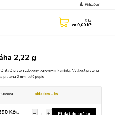
Přihlášení
0
ks
za
0,00 Kč
áha 2,22 g
tý zlatý prsten zdobený barevnými kamínky. Velikost prstenu
řka prstenu 2 mm.
celý popis
tupnost
skladem 1 ks
690 Kč
/
ks
Přidat do košíku