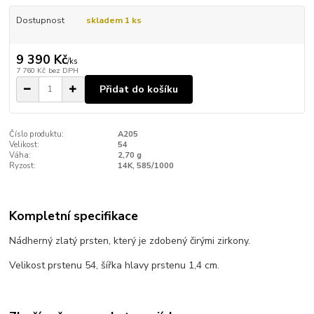
Dostupnost
skladem 1 ks
9 390 Kč
/
ks
7 760 Kč
bez DPH
Přidat do košíku
Číslo produktu:
A205
Velikost:
54
Váha:
2,70 g
Ryzost:
14K, 585/1000
Kompletní specifikace
Nádherný zlatý prsten, který je zdobený čirými zirkony.
Velikost prstenu 54, šířka hlavy prstenu 1,4 cm.