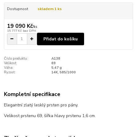
Dostupnost
skladem 1 ks
19 090 Kč
/
ks
15 777 Kč
bez DPH
Přidat do košíku
Číslo produktu:
A138
Velikost:
69
Váha:
5,47 g
Ryzost:
14K, 585/1000
Kompletní specifikace
Elegantní zlatý lesklý prsten pro pány.
Velikost prstenu 69, šířka hlavy prstenu 1,6 cm.